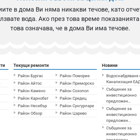
иите в дома Ви няма никакви течове, като отч
олзвате вода. Ако през това време показаният
това означава, че в дома Ви има течове.
нти
Текущи ремонти
Новини
Район Бургас
Район Поморие
Водоснабдяване 
Канализация ЕАД
е
Район Айтос
Район Приморско
Събщение за
Район Камено
Район Созопол
инвестиционно
Район Карнобат
Район Средец
предложен…
Район Несебър
Район Сунгурларе
Събщение за
Район Обзор
Район Царево
инвестиционно
предложен…
Събщение за
инвестиционно
предложен…