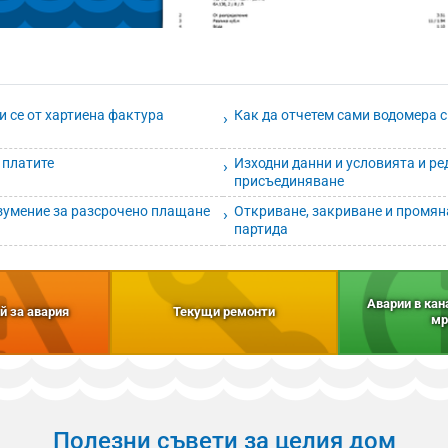
 се от хартиена фактура
Как да отчетем сами водомера с
 платите
Изходни данни и условията и ре
присъединяване
зумение за разсрочено плащане
Откриване, закриване и промян
партида
Аварии в ка
й за авария
Текущи ремонти
мр
Полезни съвети за целия дом