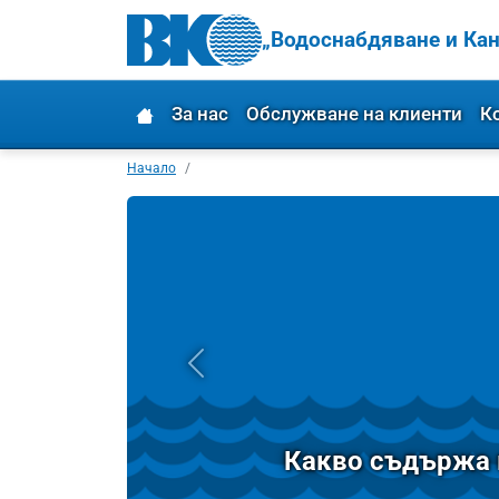
„Водоснабдяване и Кан
За нас
Обслужване на клиенти
К
Начало
Какво съдържа 