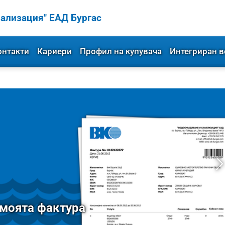
ализация" ЕАД Бургас
онтакти
Кариери
Профил на купувача
Интегриран в
моята фактура