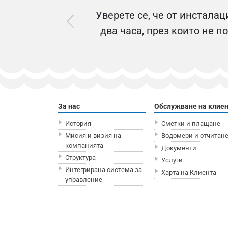
Уверете се, че от инсталац
два часа, през които не п
За нас
Обслужване на клие
История
Сметки и плащане
Мисия и визия на
Водомери и отчитан
компанията
Документи
Структура
Услуги
Интегрирана система за
Харта на Клиента
управление