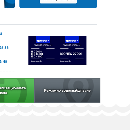
и
да за
а на
нализационната
Режимно водоснабдяване
ежа