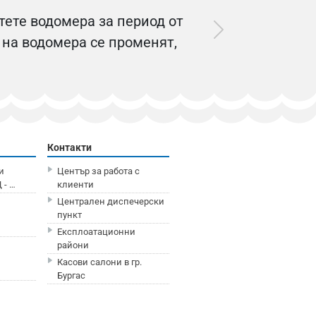
етете водомера за период от
а на водомера се променят,
Контакти
и
Център за работа с
 - …
клиенти
Централен диспечерски
пункт
Експлоатационни
райони
Касови салони в гр.
Бургас