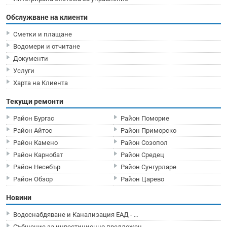
Обслужване на клиенти
Сметки и плащане
Водомери и отчитане
Документи
Услуги
Харта на Клиента
Текущи ремонти
Район Бургас
Район Поморие
Район Айтос
Район Приморско
Район Камено
Район Созопол
Район Карнобат
Район Средец
Район Несебър
Район Сунгурларе
Район Обзор
Район Царево
Новини
Водоснабдяване и Канализация ЕАД - …
Събщение за инвестиционно предложен…