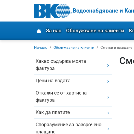
„Водоснабдяване и Кан
За нас
Обслужване на клиенти
К
Начало
Обслужване на клиенти
Сметки и плащане
См
Какво съдържа моята
фактура
Цени на водата
Откажи се от хартиена
фактура
Как да платите
Споразумение за разсрочено
плащане