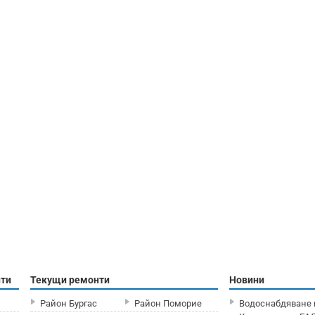
нти
Текущи ремонти
Новини
Район Бургас
Район Поморие
Водоснабдяване 