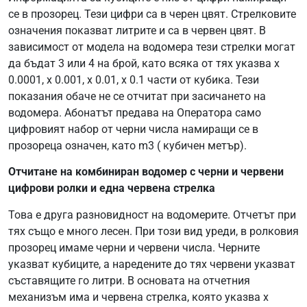
се в прозорец. Тези цифри са в черен цвят. Стрелковите
означения показват литрите и са в червен цвят. В
зависимост от модела на водомера тези стрелки могат
да бъдат 3 или 4 на брой, като всяка от тях указва х
0.0001, х 0.001, х 0.01, х 0.1 части от кубика. Тези
показания обаче не се отчитат при засичането на
водомера. Абонатът предава на Оператора само
цифровият набор от черни числа намиращи се в
прозореца означен, като m3 ( кубичен метър).
Отчитане на комбиниран водомер с черни и червени
цифрови ролки и една червена стрелка
Това е друга разновидност на водомерите. Отчетът при
тях също е много лесен. При този вид уреди, в ролковия
прозорец имаме черни и червени числа. Черните
указват кубиците, а наредените до тях червени указват
съставящите го литри. В основата на отчетния
механизъм има и червена стрелка, която указва х