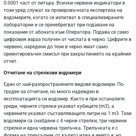
0.0001 част от литъра. Всички червени индикатори в
този уред служат за проверовъчната експертиза на
водомерите, когато се изпитват в специализираните
лаборатории и се пренебрегват при подаване на
показание от абоната към Оператора. Подава се само
цифровия израз получен от числата в черно. Цифрите в
червено, наредени до тези в черно имат само
ориентировъчен смисъл при закръглението на крайния
отчет.
Отчитане на стрелкови водомери
Един от най-разпространените видове водомери. По-
труден за отчитане, но много надежден в
експлоатацията си водомер. Както и при останалите
уреди, черните стрелки указват кубиците (m3), а
червените указват съставляващите литри на 1 m3. Тези
водомери са снабдени с 4 черни стрелки, три червени
стрелки и една червена трилъчка. Трилъчката е с
форма на триъгълник от където идва и името и, но