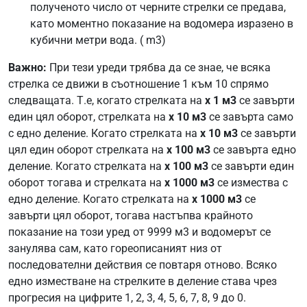
полученото число от черните стрелки се предава,
като моментно показание на водомера изразено в
кубични метри вода. ( m3)
Важно:
При тези уреди трябва да се знае, че всяка
стрелка се движи в съотношение 1 към 10 спрямо
следващата. Т.е, когато стрелката на
х 1 м3
се завърти
един цял оборот, стрелката на
х 10 м3
се завърта само
с едно деление. Когато стрелката на
х 10 м3
се завърти
цял един оборот стрелката на
х 100 м3
се завърта едно
деление. Когато стрелката на
х 100 м3
се завърти един
оборот тогава и стрелката на
х 1000 м3
се измества с
едно деление. Когато стрелката на
х 1000 м3
се
завърти цял оборот, тогава настъпва крайното
показание на този уред от 9999 м3 и водомерът се
занулява сам, като гореописаният низ от
последователни действия се повтаря отново. Всяко
едно изместване на стрелките в деление става чрез
прогресия на цифрите 1, 2, 3, 4, 5, 6, 7, 8, 9 до 0.