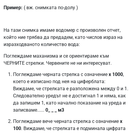
Пример:
( вж. снимката по-долу )
На тази снимка имаме водомер с произволен отчет,
който ние трябва да предадем, като числов израз на
изразходваното количество вода:
Поглеждаме маханизма и се ориентираме към
ЧЕРНИТЕ стрелки. Червените не ни интересуват.
Поглеждаме черната стрелка с означение
х 1000
,
което е изписано под нея на циферблата:
Виждаме, че стрелката е разположена между 0 и 1.
Следователно уредът не е достигнал 1 и няма, как
да запишем 1, като начално показание на уреда и
записваме......
0_ _ _ м3
Поглеждаме вече черната стрелка с означение
х
100
. Виждаме, че стрелката е подминала цифрата