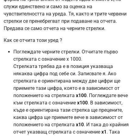
служи единствено и само за оценка на
чувствителността на уреда. Тя, както и трите червени
стрелки се пренебрегват при подаване на отчета.
Предава се само отчета на черните стрелки.
Как се отчита този уред ?
Поглеждате черните стрелки. Отчитате първо
стрелката с означение х 1000.
Стрелката трябва да е в позиция указваща
някаква цифра под себе си. Записвате я. Ако
стрелката е ориентирана между две цифри ще
приемете тази цифра, която е в зависимост от
положението на стрелката
х100
. Поглеждате вече
към стрелката с означение
х100
. В зависимост,
къде е ориентирана тази стрелка ще прецените,
каква цифра ще приемете вече в зависимост от
положението на стрелката
х10
. И така до крайния
отчет указващ стрелката с означение
х1
. Така