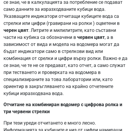
се знае, че в калкулацията за потребление се подават
само данните за изразходваните кубици вода.
Указващите индикатори отчитащи кубиците вода са
стрелки или цифри (гравирани на ролки ) оцветени в
черен цвят
. Литрите и милилитрите, като съставни
части на кубика са обозначени в
червен цвят
, а в
зависимост от вида и модела на водомера могат да
бъдат индикатори само в стрелкови вид или
комбинация от срелки и цифри върху ролки. Важно е да
се знае, че те не се предават, като отчет, а само служат
при тестването и проверката на водомера в
специализираните за това лаборатории или, като
ориентир в закръгляването на крайно отчетените
кубици изразходвана вода.
Отчитане на комбиниран водомер с цифрова ролка и
три червени стрелки
При тези уреди отчитането е много лесно.
Информацията за кубиците е низ от цифри намиращи