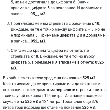
5, но не е достигнала до цифрата 6. Значи
приемаме цифрата 5 за показание. И добавяме в
записа:......
05_ _ м3
.
Продължаваме към стрелката с означение
х 10
.
Виждаме, че тя е точно между цифрите 2 – 3, но не
е подминала 3. Приемаме цифрата 2 и я добавяме
в записа....
052_ м3
.
Стигаме до крайната цифра на отчета, т.е
стрелката
х 10
. Виждаме, че тя е точно върху
цифрата 5. Приемаме и я вписваме в отчета:
0525
м3
.
В крайна сметка този уред е на показание
525 м3
.
Когато искаме да се ориентираме или да закръглим
показание поглеждаме към
червените
стрелки, които в
този случай показват 124 литра. Или нашия водомер
случая е на
525 м3
и 124 литра. Тоест след още 876
литра този водомер ще стане на показние
526 м3
.