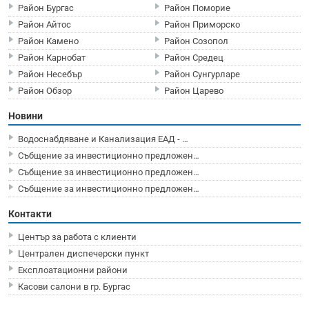
Район Бургас
Район Поморие
Район Айтос
Район Приморско
Район Камено
Район Созопол
Район Карнобат
Район Средец
Район Несебър
Район Сунгурларе
Район Обзор
Район Царево
Новини
Водоснабдяване и Канализация ЕАД - …
Събщение за инвестиционно предложен…
Събщение за инвестиционно предложен…
Събщение за инвестиционно предложен…
Контакти
Център за работа с клиенти
Централен диспечерски пункт
Експлоатационни райони
Касови салони в гр. Бургас