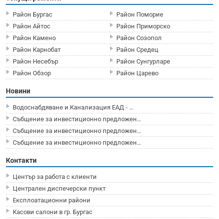
Район Бургас
Район Поморие
Район Айтос
Район Приморско
Район Камено
Район Созопол
Район Карнобат
Район Средец
Район Несебър
Район Сунгурларе
Район Обзор
Район Царево
Новини
Водоснабдяване и Канализация ЕАД - …
Събщение за инвестиционно предложен…
Събщение за инвестиционно предложен…
Събщение за инвестиционно предложен…
Контакти
Център за работа с клиенти
Централен диспечерски пункт
Експлоатационни райони
Касови салони в гр. Бургас