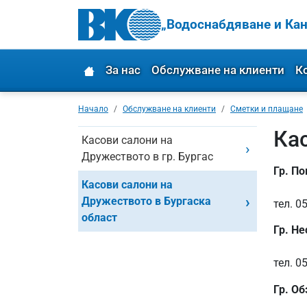
„Водоснабдяване и Кан
За нас
Обслужване на клиенти
К
Начало
Обслужване на клиенти
Сметки и плащане
Ка
Касови салони на
Дружеството в гр. Бургас
Гр. По
Касови салони на
Дружеството в Бургаска
тел. 0
област
Гр. Не
тел. 0
Гр. Об