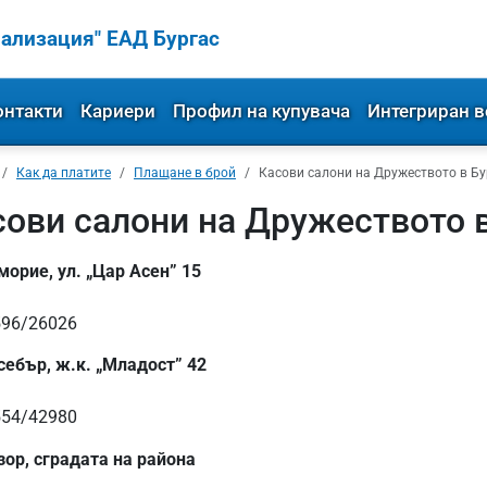
ализация" ЕАД Бургас
онтакти
Кариери
Профил на купувача
Интегриран в
Как да платите
Плащане в брой
Касови салони на Дружеството в Бу
сови салони на Дружеството в
морие, ул. „Цар Асен” 15
596/26026
себър, ж.к. „Младост” 42
554/42980
зор, сградата на района