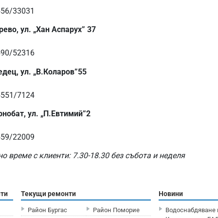
556/33031
рево, ул. „Хан Аспарух” 37
590/52316
едец, ул. „В.Коларов”55
5551/7124
рнобат, ул. „П.Евтимий”2
559/22009
но време с клиенти:
7.30-18.30
без събота и неделя
нти
Текущи ремонти
Новини
Район Бургас
Район Поморие
Водоснабдяване 