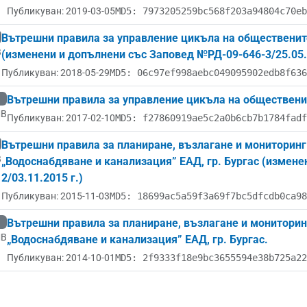
Публикуван: 2019-03-05
MD5: 7973205259bc568f203a94804c70eb
Вътрешни правила за управление цикъла на обществените
B
(изменени и допълнени със Заповед №РД-09-646-3/25.05.
Публикуван: 2018-05-29
MD5: 06c97ef998aebc049095902edb8f636
Вътрешни правила за управление цикъла на обществените
MB
Публикуван: 2017-02-10
MD5: f27860919ae5c2a0b6cb7b1784fadf
Вътрешни правила за планиране, възлагане и мониторин
B
„Водоснабдяване и канализация” ЕАД, гр. Бургас (измен
2/03.11.2015 г.)
Публикуван: 2015-11-03
MD5: 18699ac5a59f3a69f7bc5dfcdb0ca98
Вътрешни правила за планиране, възлагане и монитори
MB
„Водоснабдяване и канализация” ЕАД, гр. Бургас.
Публикуван: 2014-10-01
MD5: 2f9333f18e9bc3655594e38b725a22