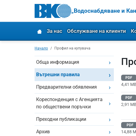
„Водоснабдяване и Кан
За нас
Обслужване на клиенти
К
Начало
Профил на купувача
Пр
Обща информация
Вътрешни правила
PDF
4,41 M
Предварителни обявления
PDF
Кореспонденция с Агенцията
2,91 M
по обществени поръчки
Преходни публикации
PDF
Архив
14,88 