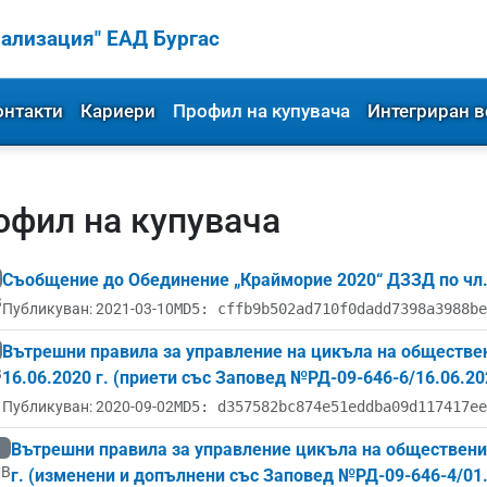
ализация" ЕАД Бургас
онтакти
Кариери
Профил на купувача
Интегриран в
офил на купувача
Съобщение до Обединение „Крайморие 2020“ ДЗЗД по чл. 4
B
Публикуван: 2021-03-10
MD5: cffb9b502ad710f0dadd7398a3988be
Вътрешни правила за управление на цикъла на обществе
B
16.06.2020 г. (приети със Заповед №РД-09-646-6/16.06.202
Публикуван: 2020-09-02
MD5: d357582bc874e51eddba09d117417ee
Вътрешни правила за управление цикъла на общественит
MB
г. (изменени и допълнени със Заповед №РД-09-646-4/01.