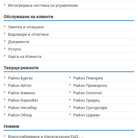
Интегрирана система за управление
Обслужване на клиенти
Сметки и плащане
Водомери и отчитане
Документи
Услуги
Харта на Клиента
Текущи ремонти
Район Бургас
Район Поморие
Район Айтос
Район Приморско
Район Камено
Район Созопол
Район Карнобат
Район Средец
Район Несебър
Район Сунгурларе
Район Обзор
Район Царево
Новини
Водоснабдяване и Канализация ЕАД - …