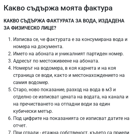
Какво съдържа моята фактура
КАКВО СЪДЪРЖА ФАКТУРАТА ЗА ВОДА, ИЗДАДЕНА
ЗА ФИЗИЧЕСКО ЛИЦЕ?
Изписва се, че фактурата е за консумирана вода и
номера на документа.
Името на абоната и уникалният партиден номер.
Адресът по местоживеене на абоната.
Номерът на водомера, в коя карнета и на коя
страница се води, както и местонахождението на
самия водомер.
Старо, ново показание, разход на вода в м3 и
отделно се изписват цената на водата, на канала и
на пречистването на отпадни води за един
кубически метър.
Под цифрите на показанията се изписват датите на
отчет.
При сгради - етажна собственост, където са приели